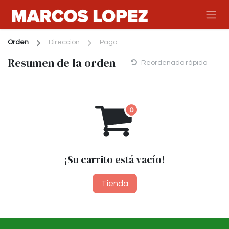
Ir al contenido
Orden
Dirección
Pago
Resumen de la orden
Reordenado rápido
¡Su carrito está vacío!
Tienda