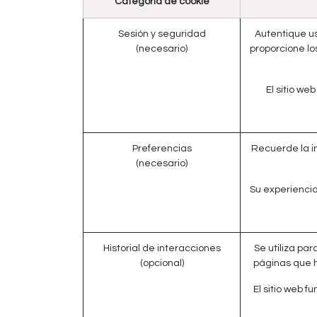
Categoría de cookie
Sesión y seguridad
Autentique us
(necesario)
proporcione lo
El sitio w
Preferencias
Recuerde la i
(necesario)
Su experiencia
Historial de interacciones
Se utiliza par
(opcional)
páginas que h
El sitio web 